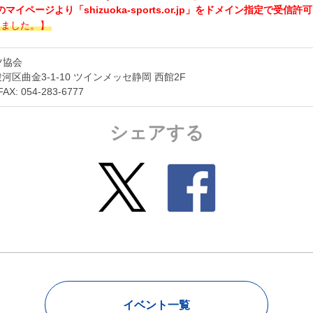
で使用することがあります。
イページより「shizuoka-sports.or.jp」をドメイン指定で受信
しました。】
いについて：
主催者は個人情報の重要性を認識し、個人情報の保護に関
個人情報保護方針に基づき、個人情報を取扱います。個人情報は、 大
ツ協会
ることを目的に、活動に必要な諸連絡、出欠確認、関係資料発送、登録
市駿河区曲金3-1-10 ツインメッセ静岡 西館2F
傷害保険申込等に利用します。主催者から、申込内容に関する確認連絡
FAX: 054-283-6777
シェアする
イベント一覧