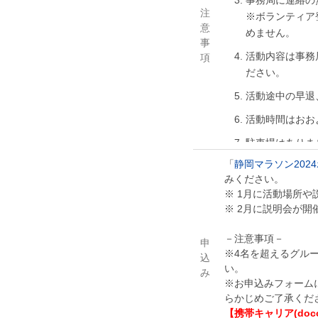
事務局に連絡の
注
※ボランティア
意
めません。
事
活動内容は事務
項
ださい。
活動途中の早退
活動時間はおお
駐車場はありま
「
静岡マラソン202
防寒・雨天対策
みください。
荷物を預ける場
※ 1月に活動場所
者は責任を負い
※ 2月に説明会が
着替えの場所は
－注意事項－
申
主催者は傷害保
※4名を超えるグル
込
い。
催者の指示を遵
み
※お申込みフォーム
ボランティア活
らかじめご了承くだ
次回大会の募集
【携帯キャリア(doco