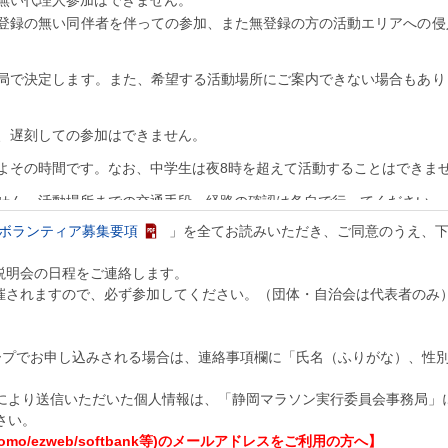
無い代理人参加はできません。
登録の無い同伴者を伴っての参加、また無登録の方の活動エリアへの侵
局で決定します。また、希望する活動場所にご案内できない場合もあり
、遅刻しての参加はできません。
よその時間です。なお、中学生は夜8時を超えて活動することはできま
せん。活動場所までの交通手段・経路の確認は各自で行ってください。
4ボランティア募集要項
」を全てお読みいただき、ご同意のうえ、
は各自で行ってください。またタオル等も各自でご準備ください。
所はありません。貴重品を含め携行品の管理は各自で行ってください。
や説明会の日程をご連絡します。
ません。
開催されますので、必ず参加してください。（団体・自治会は代表者のみ
ありません。あらかじめ動きやすい服装と歩きやすい靴（スニーカー等
険に一括加入します（個人負担はありません）。保険の適用範囲は契約
ープでお申し込みされる場合は、連絡事項欄に「氏名（ふりがな）、性
守しない場合は、適用外となります。
により送信いただいた個人情報は、「静岡マラソン実行委員会事務局」
動中（説明会等含む）の映像・写真・記録などのテレビ・ラジオ・新聞
さい。
要項等への掲載権と肖像権は主催者に属します。主催者及び主催者が承
mo/ezweb/softbank等)のメールアドレスをご利用の方へ】