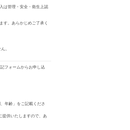
入は管理・安全・衛生上認
ます。あらかじめご了承く
せん。
下記フォームからお申し込
紛失・盗難等について主催
）
）でご参加ください。
内容に基づくものとし、主
別、年齢」をご記載くださ
に提供いたしますので、あ
・雑誌・インターネット・
認した第三者が大会運営及