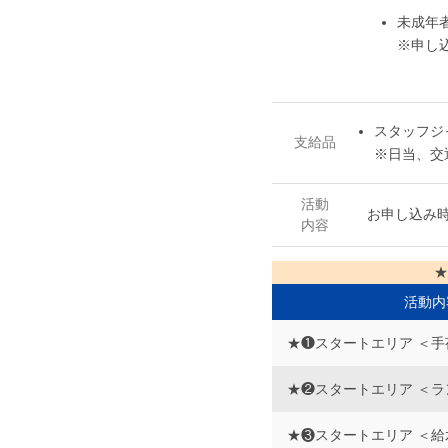
未成年
※申し
スタッフジ
支給品
※日当、交
活動
お申し込み
内容
★
活動内
★❶スタートエリア ＜
★❷スタートエリア ＜
★❸スタートエリア ＜給