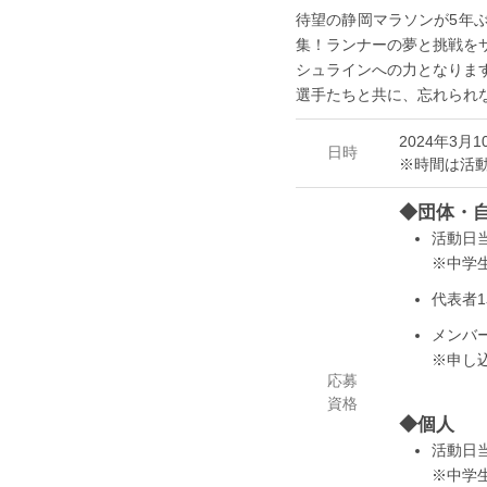
待望の静岡マラソンが5年
集！ランナーの夢と挑戦を
シュラインへの力となりま
選手たちと共に、忘れられ
2024年3月1
日時
※時間は活
◆団体・
活動日
※中学
代表者
メンバ
※申し
応募
資格
◆個人
活動日
※中学