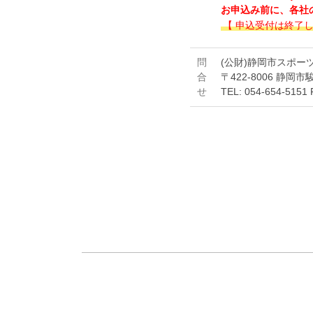
び宣伝等の目的
お申込み前に、各社のマ
【 申込受付は終了
個人情報の取り扱
遵守し、主催者の
問
(公財)静岡市スポー
動を円滑に遂行す
合
〒422-8006 静岡
レポートの依頼、
せ
TEL: 054-654-5151 
ります。