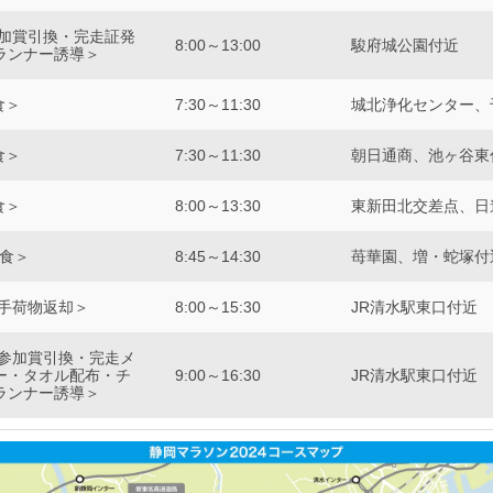
参加賞引換・完走証発
8:00～13:00
駿府城公園付近
ランナー誘導＞
食＞
7:30～11:30
城北浄化センター、
食＞
7:30～11:30
朝日通商、池ヶ谷東
食＞
8:00～13:30
東新田北交差点、日
給食＞
8:45～14:30
苺華園、増・蛇塚付
＜手荷物返却＞
8:00～15:30
JR清水駅東口付近
＜参加賞引換・完走メ
ー・タオル配布・チ
9:00～16:30
JR清水駅東口付近
ランナー誘導＞