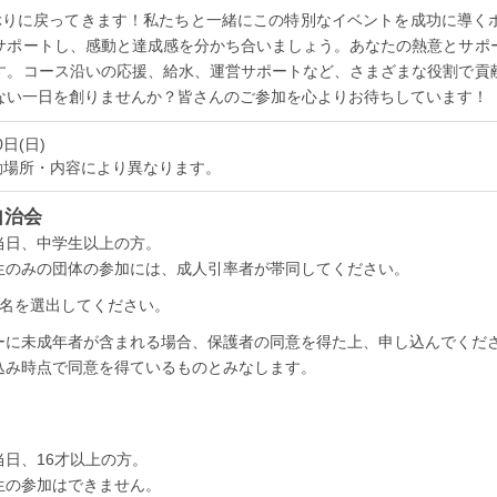
ぶりに戻ってきます！私たちと一緒にこの特別なイベントを成功に導く
サポートし、感動と達成感を分かち合いましょう。あなたの熱意とサポ
す。コース沿いの応援、給水、運営サポートなど、さまざまな役割で貢
ない一日を創りませんか？皆さんのご参加を心よりお待ちしています！
0日(日)
動場所・内容により異なります。
自治会
当日、中学生以上の方。
生のみの団体の参加には、成人引率者が帯同してください。
1名を選出してください。
ーに未成年者が含まれる場合、保護者の同意を得た上、申し込んでくだ
込み時点で同意を得ているものとみなします。
当日、16才以上の方。
生の参加はできません。